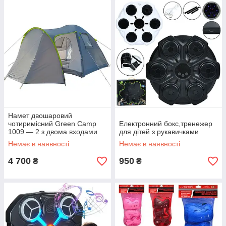
Намет двошаровий
чотиримісний Green Camp
Електронний бокс,тренежер
1009 — 2 з двома входами
для дітей з рукавичками
Немає в наявності
Немає в наявності
4 700
950
₴
₴