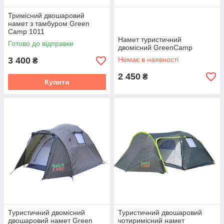
Тримісний двошаровий
намет з тамбуром Green
Camp 1011
Намет туристичний
Готово до відправки
двомісний GreenCamp
3 400
Немає в наявності
₴
2 450
₴
Купити
Туристичний двомісний
Туристичний двошаровий
двошаровий намет Green
чотиримісний намет