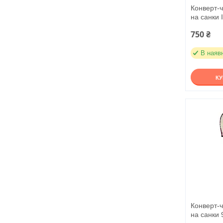
Конверт-ч
на санки I
750 ₴
В наяв
К
Конверт-ч
на санки 