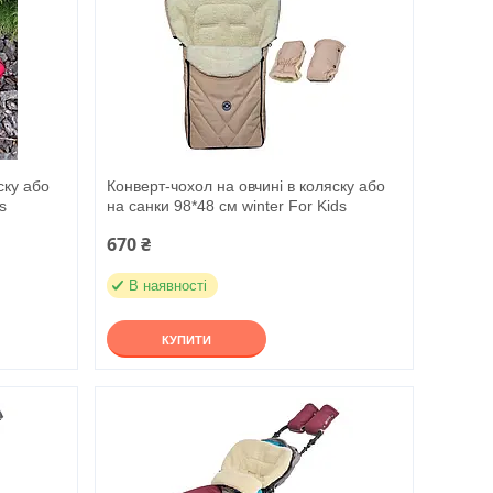
ску або
Конверт-чохол на овчині в коляску або
s
на санки 98*48 см winter For Kids
670 ₴
В наявності
КУПИТИ