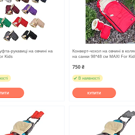
фта-рукавиці на овчині на
Конверт-чохол на овчині в коля
or Kids
на санки 98*48 см MAXI For Kid
750 ₴
ності
В наявності
УПИТИ
КУПИТИ