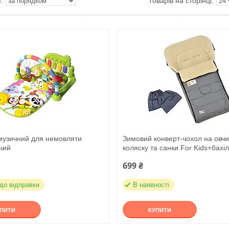
музичний для немовляти
Зимовий конверт-чохол на овчи
чий
коляску та санки For Kids+бахі
699 ₴
 до відправки
В наявності
УПИТИ
КУПИТИ