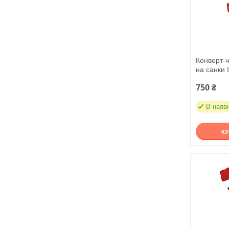
Конверт-ч
на санки I
750 ₴
В наяв
К