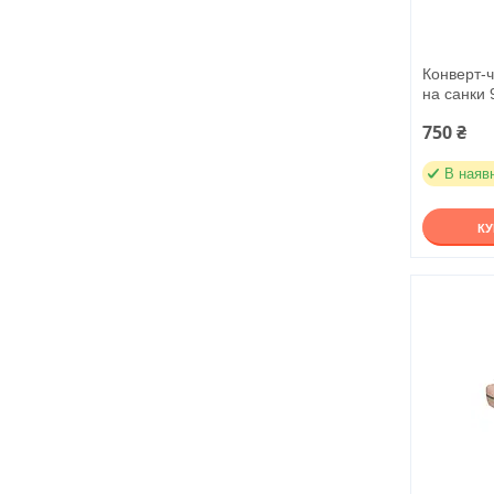
Конверт-ч
на санки 
750 ₴
В наяв
К