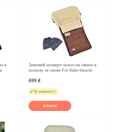
ні в
Зимовий конверт-чохол на овчині в
ли
коляску та санки For Kids+бахіли
699 ₴
В наявності
КУПИТИ