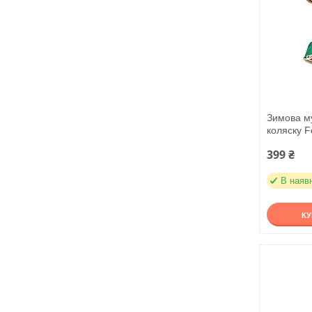
Зимова му
коляску F
399 ₴
В наяв
К