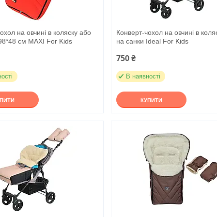
охол на овчині в коляску або
Конверт-чохол на овчині в коля
98*48 см MAXI For Kids
на санки Ideal For Kids
750 ₴
ності
В наявності
УПИТИ
КУПИТИ