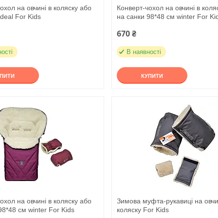
охол на овчині в коляску або
Конверт-чохол на овчині в коля
deal For Kids
на санки 98*48 см winter For Ki
670 ₴
ності
В наявності
УПИТИ
КУПИТИ
охол на овчині в коляску або
Зимова муфта-рукавиці на овчи
98*48 см winter For Kids
коляску For Kids