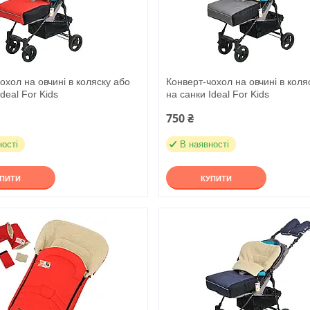
охол на овчині в коляску або
Конверт-чохол на овчині в коля
deal For Kids
на санки Ideal For Kids
750 ₴
ності
В наявності
УПИТИ
КУПИТИ