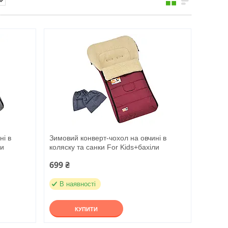
ні в
Зимовий конверт-чохол на овчині в
ли
коляску та санки For Kids+бахіли
699 ₴
В наявності
КУПИТИ