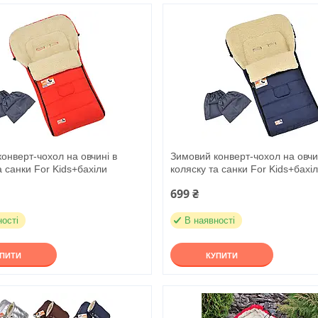
онверт-чохол на овчині в
Зимовий конверт-чохол на овчи
а санки For Kids+бахіли
коляску та санки For Kids+бахі
699 ₴
ності
В наявності
УПИТИ
КУПИТИ