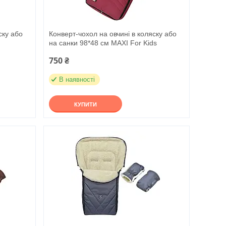
ску або
Конверт-чохол на овчині в коляску або
на санки 98*48 см MAXI For Kids
750 ₴
В наявності
КУПИТИ