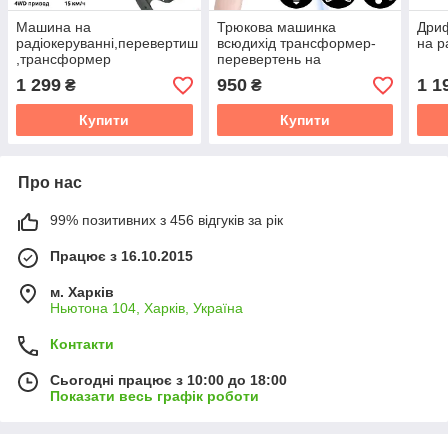
Машина на
Трюкова машинка
Дри
радіокеруванні,перевертиш
всюдихід трансформер-
на р
,трансформер
перевертень на
Hyper(Хайпер )
радіокеруванні
1 299
950
1 1
₴
₴
Купити
Купити
Про нас
99% позитивних з 456 відгуків за рік
Працює з 16.10.2015
м. Харків
Ньютона 104, Харків, Україна
Контакти
Сьогодні працює з 10:00 до 18:00
Показати весь графік роботи