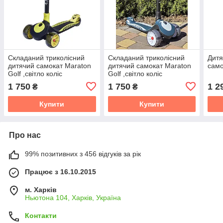
Складаний триколісний
Складаний триколісний
Дитя
дитячий самокат Maraton
дитячий самокат Maraton
само
Golf ,світло коліс
Golf ,світло коліс
1 750
1 750
1 2
₴
₴
Купити
Купити
Про нас
99% позитивних з 456 відгуків за рік
Працює з 16.10.2015
м. Харків
Ньютона 104, Харків, Україна
Контакти