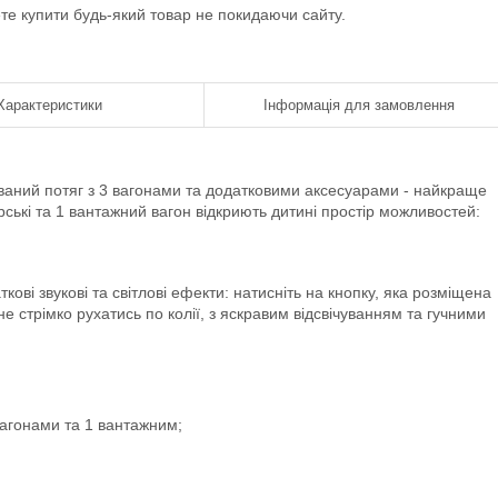
ете купити будь-який товар не покидаючи сайту.
Характеристики
Інформація для замовлення
ований потяг з 3 вагонами та додатковими аксесуарами - найкраще
рські та 1 вантажний вагон відкриють дитині простір можливостей:
ові звукові та світлові ефекти: натисніть на кнопку, яка розміщена
не стрімко рухатись по колії, з яскравим відсвічуванням та гучними
вагонами та 1 вантажним;