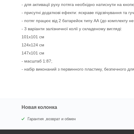
- для активації руху потяга необхідно натиснути на кноп
- присутні додаткові ефекти: яскраве підсвічування та гуч
- потяг працює від 2 батарейок типу АА (до комплекту не
- 3 варіанти залізничної колії у складеному вигляді:
101х101 см
124х124 см
147х101 см
- масштаб 1:87;
- набір виконаний з первинного пластику, безпечного для
Новая колонка
Гарантия ,возврат и обмен