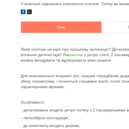
У компанії підключені електронні платежі. Тепер ви мож
Опис
Який хлопчик не мріє про іграшкову залізницю? Деталіз
втілення дитячої мрії! Лок
омотив
у ретро стилі, 2 пасажи
можна вигадувати та відтворювати різні сюжети.
Для максимально яскравої гри, іграшка передбачає додатк
збоку локомотива, і почнеться справжня магія: потяг поч
характерними звуками.
Особливості:
- деталізована модель ретро потягу з 2 пасажирськими 
- легкозбірна конструкція;
- до комплекту входять дерева;