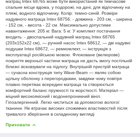
матрац Intex 68765 може бути використаний як тимчасове
спальне місце вдома, у подорожі, на дачі, для відпочинку на
пляжі, водного відпочинку. Колір: темно-синій. Розміри
надувного матраца Intex 68756: - довжина - 203 см, - ширина
- 152 см, - висота - 22 см. Максимально допустиме
навантаження: 205 кг. Вага: 5 кг. У комплект постачання
входить: - двоспальний надувний матрац Intex 68765
(203х152х22 см), — ручний насос Intex 68612, — дві надувні
подушки Intex 68672, — ремкомлект, — інструкція з
експлуатації російською мовою. Флоковане (велюрове)
покриття верхньої частини матраца не дасть змогу постільній
білизні зісковзувати на підлогу. Внутрішній пристрій матраца
— сучасна конструкція типу Wave-Beam — являє собою
щільну оболонку з перегородками, завдяки чому повітря
плавно перетікає всередині матраца та створюється
комфортний баланс пружності та жорсткості. Матеріал —
міцний високоякісний і водонепроникний вініл.
Гіпоалергенний. Легко чиститься за допомогою вологої
тканини. Не втрачає високих споживчих властивостей після
тривалого зберігання в складеному вигляді
Приховати