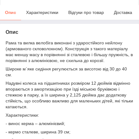
Опис
Характеристики
Відгуки про товар
Доставка
Опис
Рама та вилка велобіга виконані з ударостійкого нейлону
(армованого скловолокном). Конструкція з такого матеріалу
має меншу масу в порівнянні зі сталевою і більшу пружність, в
порівнянні з алюмінієвою, не схильна до корозії.
Широке м`яке сидіння регулюється за висотою від 30 до 40
см.
Надувні колеса на підшипниках розміром 12 дюймів відмінно
впораються з амортизацією при їзді міською бруківкою і
стежкою в парку, а їх ширина у 2,125 дюйма дає додаткову
стійкість, що особливо важливо для маленьких дітей, які тільки
катаються.
Характеристики:
- винос керма – алюмінієвий;
- кермо сталеве, ширина 39 см;