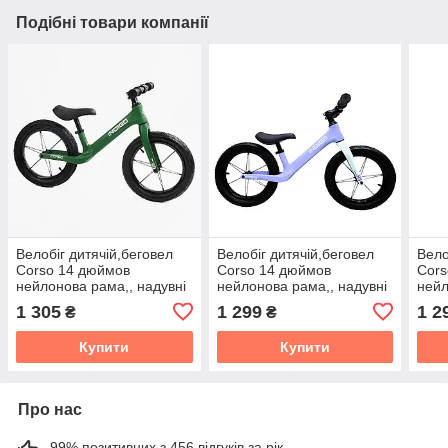
Подібні товари компанії
Велобіг дитячій,беговел
Велобіг дитячій,беговел
Вело
Corso 14 дюймов
Corso 14 дюймов
Cors
нейлонова рама,, надувні
нейлонова рама,, надувні
нейл
колеса
колеса
коле
1 305
1 299
1 2
₴
₴
Купити
Купити
Про нас
99% позитивних з 456 відгуків за рік