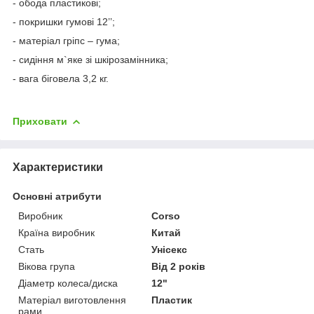
- обода пластикові;
- покришки гумові 12’’;
- матеріал гріпс – гума;
- сидіння м`яке зі шкірозамінника;
- вага біговела 3,2 кг.
Приховати
Характеристики
Основні атрибути
Виробник
Corso
Країна виробник
Китай
Стать
Унісекс
Вікова група
Від 2 років
Діаметр колеса/диска
12"
Матеріал виготовлення
Пластик
рами