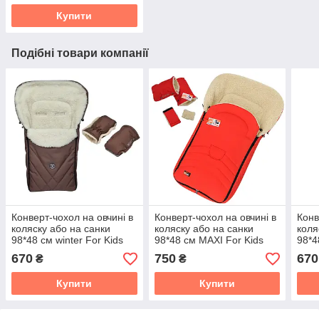
Купити
Подібні товари компанії
Конверт-чохол на овчині в
Конверт-чохол на овчині в
Конв
коляску або на санки
коляску або на санки
коля
98*48 см winter For Kids
98*48 см MAXI For Kids
98*4
670
750
670
₴
₴
Купити
Купити