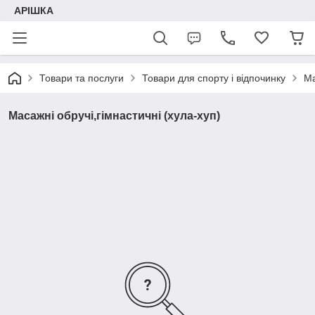
АРІШКА
Товари та послуги
Товари для спорту і відпочинку
Ма
Масажні обручі,гімнастичні (хула-хуп)