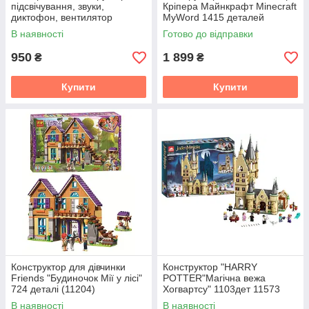
підсвічування, звуки,
Кріпера Майнкрафт Minecraft
диктофон, вентилятор
MyWord 1415 деталей
(7132), 1415 шт.
В наявності
Готово до відправки
950
1 899
₴
₴
Купити
Купити
Конструктор для дівчинки
Конструктор "HARRY
Friends "Будиночок Мії у лісі"
POTTER"Магічна вежа
724 деталі (11204)
Хогвартсу" 1103дет 11573
В наявності
В наявності