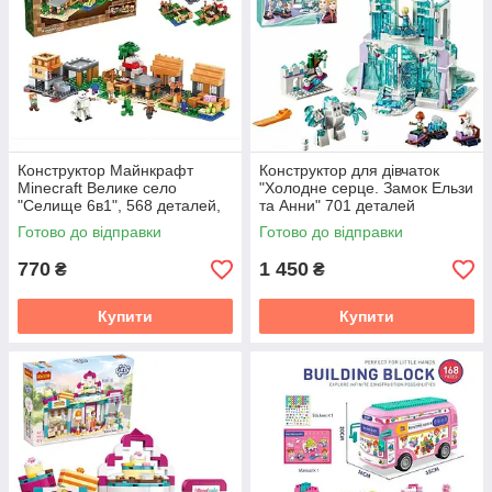
Конструктор Майнкрафт
Конструктор для дівчаток
Minecraft Велике село
"Холодне серце. Замок Ельзи
"Селище 6в1", 568 деталей,
та Анни" 701 деталей
B-103
Готово до відправки
Готово до відправки
770
1 450
₴
₴
Купити
Купити