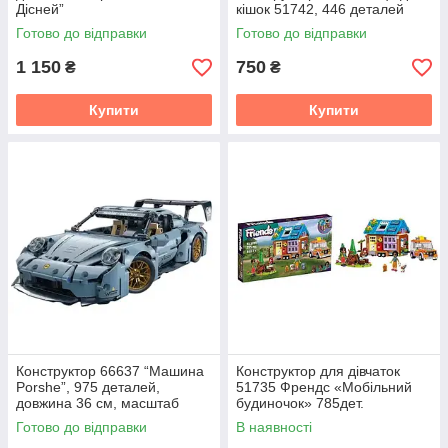
Дісней”
кішок 51742, 446 деталей
Готово до відправки
Готово до відправки
1 150
750
₴
₴
Купити
Купити
Конструктор 66637 “Машина
Конструктор для дівчаток
Porshe”, 975 деталей,
51735 Френдс «Мобільний
довжина 36 см, масштаб
будиночок» 785дет.
1:14, гумові шини
Готово до відправки
В наявності